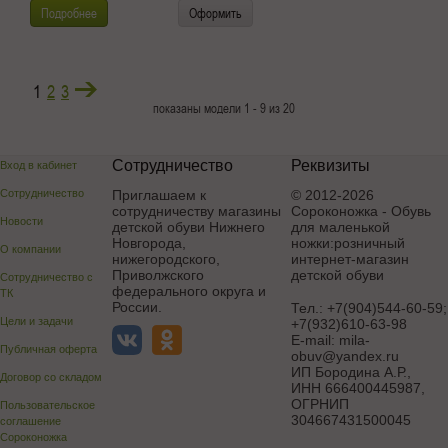
Подробнее
Оформить
1
2
3
показаны модели 1 - 9 из 20
Сотрудничество
Реквизиты
Вход в кабинет
Сотрудничество
Приглашаем к
© 2012-2026
сотрудничеству магазины
Сороконожка - Обувь
Новости
детской обуви Нижнего
для маленькой
Новгорода,
ножки:розничный
О компании
нижегородского,
интернет-магазин
Приволжского
детской обуви
Сотрудничество с
федерального округа и
ТК
России.
Тел.:
+7(904)544-60-59;
Цели и задачи
+7(932)610-63-98
E-mail:
mila-
Публичная оферта
obuv@yandex.ru
ИП Бородина А.Р.
,
Договор со складом
ИНН 666400445987,
ОГРНИП
Пользовательское
304667431500045
соглашение
Сороконожка