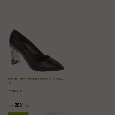
Туфли Betsy лодочки женские 997070/02-
05
Размеры:
36
2031
цена:
руб.