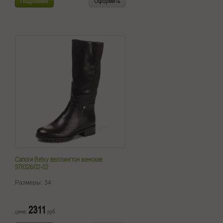
Подробнее
Оформить
Сапоги Betsy веллингтон женские
978326/02-02
Размеры:
34
2311
цена:
руб.