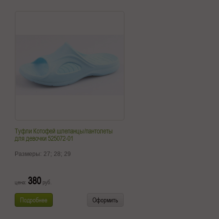
Туфли Котофей шлепанцы/пантолеты
для девочки 525072-01
Размеры:
27;
28;
29
380
цена:
руб.
Подробнее
Оформить