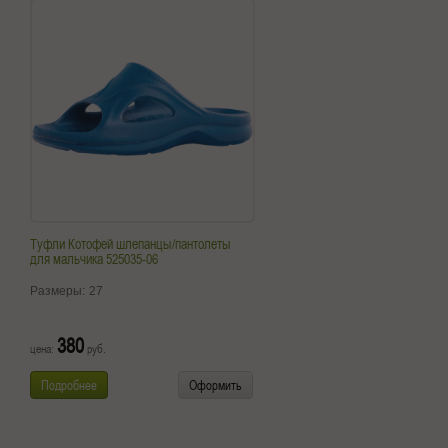
Туфли Котофей шлепанцы/пантолеты
для мальчика 525035-06
Размеры:
27
380
цена:
руб.
Подробнее
Оформить