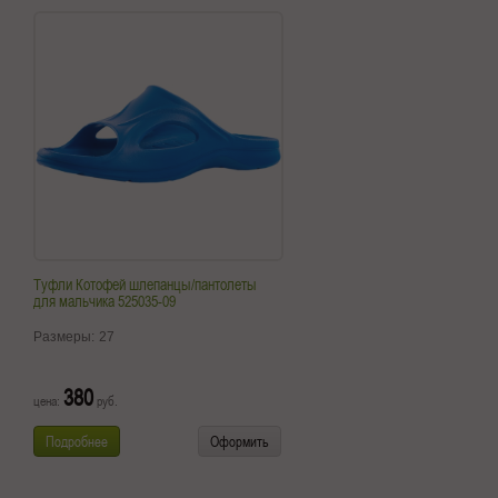
Туфли Котофей шлепанцы/пантолеты
для мальчика 525035-09
Размеры:
27
380
цена:
руб.
Подробнее
Оформить