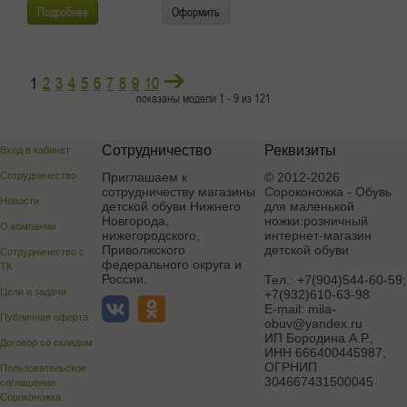
Подробнее
Оформить
1
2
3
4
5
6
7
8
9
10
показаны модели 1 - 9 из 121
Сотрудничество
Реквизиты
Вход в кабинет
Сотрудничество
Приглашаем к
© 2012-2026
сотрудничеству магазины
Сороконожка - Обувь
Новости
детской обуви Нижнего
для маленькой
Новгорода,
ножки:розничный
О компании
нижегородского,
интернет-магазин
Приволжского
детской обуви
Сотрудничество с
федерального округа и
ТК
России.
Тел.:
+7(904)544-60-59;
Цели и задачи
+7(932)610-63-98
E-mail:
mila-
Публичная оферта
obuv@yandex.ru
ИП Бородина А.Р.
,
Договор со складом
ИНН 666400445987,
ОГРНИП
Пользовательское
304667431500045
соглашение
Сороконожка