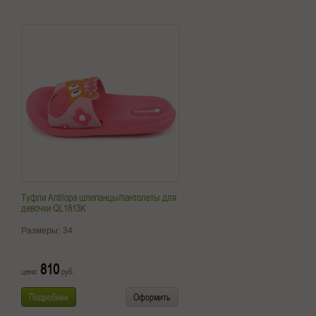
Туфли Antilopa шлепанцы/пантолеты для
девочки QL1813K
Размеры:
34
810
цена:
руб.
Подробнее
Оформить