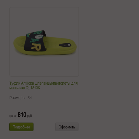
Туфли Antilopa шлепанцы/пантолеты для
мальчика QL1813K
Размеры:
34
810
цена:
руб.
Подробнее
Оформить