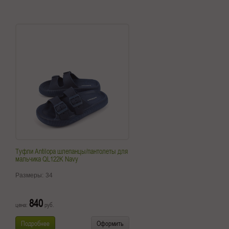
Туфли Antilopa шлепанцы/пантолеты для
мальчика QL122K Navy
Размеры:
34
840
цена:
руб.
Подробнее
Оформить