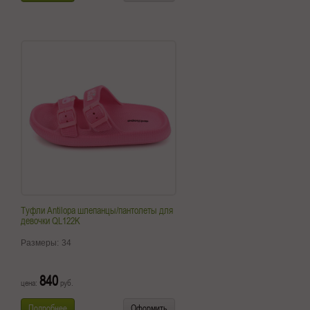
Туфли Antilopa шлепанцы/пантолеты для
девочки QL122K
Размеры:
34
840
цена:
руб.
Подробнее
Оформить