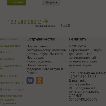
Подробнее
Оформить
1
2
3
4
5
6
7
8
9
10
показаны модели 1 - 9 из 220
Сотрудничество
Реквизиты
Вход в кабинет
Сотрудничество
Приглашаем к
© 2012-2026
сотрудничеству магазины
Сороконожка - Обувь
Новости
детской обуви Нижнего
для маленькой
Новгорода,
ножки:розничный
О компании
нижегородского,
интернет-магазин
Приволжского
детской обуви
Сотрудничество с
федерального округа и
ТК
России.
Тел.:
+7(904)544-60-59;
Цели и задачи
+7(932)610-63-98
E-mail:
mila-
Публичная оферта
obuv@yandex.ru
ИП Бородина А.Р.
,
Договор со складом
ИНН 666400445987,
ОГРНИП
Пользовательское
304667431500045
соглашение
Сороконожка