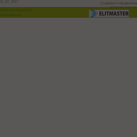
21_07_2017
Создание и продвижен
интернет-магази
Политика обработки
персональных
данных
Поддержка и доработка сай