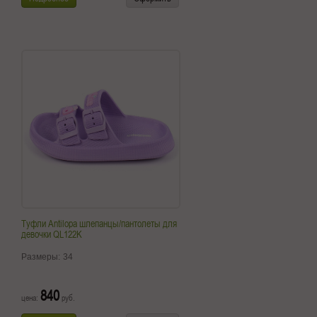
Туфли Antilopa шлепанцы/пантолеты для
девочки QL122K
Размеры:
34
840
цена:
руб.