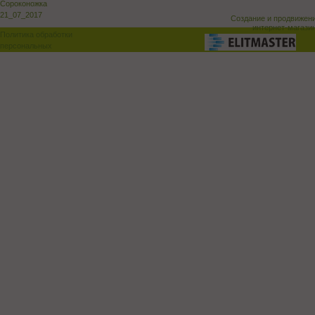
Сороконожка
21_07_2017
Создание и продвижен
интернет-магази
Политика обработки
персональных
данных
Поддержка и доработка сай