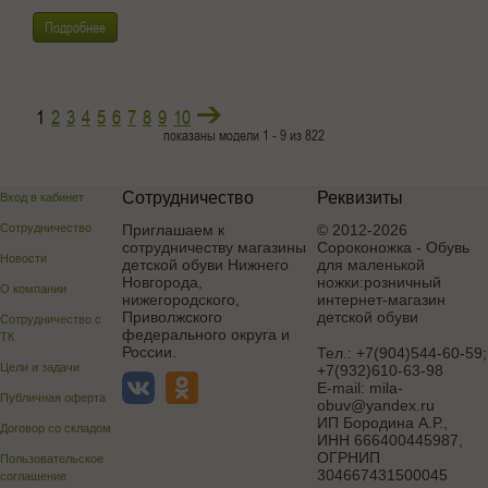
Подробнее
1
2
3
4
5
6
7
8
9
10
показаны модели 1 - 9 из 822
Сотрудничество
Реквизиты
Вход в кабинет
Сотрудничество
Приглашаем к
© 2012-2026
сотрудничеству магазины
Сороконожка - Обувь
Новости
детской обуви Нижнего
для маленькой
Новгорода,
ножки:розничный
О компании
нижегородского,
интернет-магазин
Приволжского
детской обуви
Сотрудничество с
федерального округа и
ТК
России.
Тел.:
+7(904)544-60-59;
Цели и задачи
+7(932)610-63-98
E-mail:
mila-
Публичная оферта
obuv@yandex.ru
ИП Бородина А.Р.
,
Договор со складом
ИНН 666400445987,
ОГРНИП
Пользовательское
304667431500045
соглашение